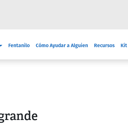
Skip to main content
in navigation
Fentanilo
Cómo Ayudar a Alguien
Recursos
Kit
 grande