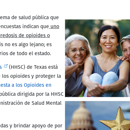
blema de salud pública que
encuestas indican que
uno
bredosis de opioides o
sis no es algo lejano; es
rios de todo el estado.
s
(HHSC) de Texas está
 los opioides y proteger la
esta a los Opioides en
pública dirigida por la HHSC
nistración de Salud Mental
vidas y brindar apoyo de por